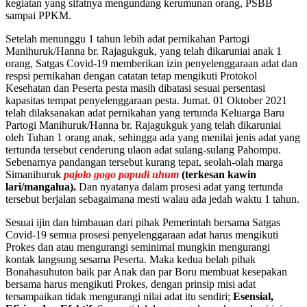
kegiatan yang sifatnya mengundang kerumunan orang, PSBB
sampai PPKM.
Setelah menunggu 1 tahun lebih adat pernikahan Partogi
Manihuruk/Hanna br. Rajagukguk, yang telah dikaruniai anak 1
orang, Satgas Covid-19 memberikan izin penyelenggaraan adat dan
respsi pernikahan dengan catatan tetap mengikuti Protokol
Kesehatan dan Peserta pesta masih dibatasi sesuai persentasi
kapasitas tempat penyelenggaraan pesta. Jumat. 01 Oktober 2021
telah dilaksanakan adat pernikahan yang tertunda Keluarga Baru
Partogi Manihuruk/Hanna br. Rajagukguk yang telah dikaruniai
oleh Tuhan 1 orang anak, sehingga ada yang menilai jenis adat yang
tertunda tersebut cenderung ulaon adat sulang-sulang Pahompu.
Sebenarnya pandangan tersebut kurang tepat, seolah-olah marga
Simanihuruk
pajolo gogo papudi uhum
(terkesan kawin
lari/mangalua).
Dan nyatanya dalam prosesi adat yang tertunda
tersebut berjalan sebagaimana mesti walau ada jedah waktu 1 tahun.
Sesuai ijin dan himbauan dari pihak Pemerintah bersama Satgas
Covid-19 semua prosesi penyelenggaraan adat harus mengikuti
Prokes dan atau mengurangi seminimal mungkin mengurangi
kontak langsung sesama Peserta. Maka kedua belah pihak
Bonahasuhuton baik par Anak dan par Boru membuat kesepakan
bersama harus mengikuti Prokes, dengan prinsip misi adat
tersampaikan tidak mengurangi nilai adat itu sendiri;
Esensial,