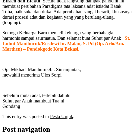
Efisien dan Efektif.
Secara tidak langsung dampak pandemi ini
membuat perubahan Paradigma tata laksana adat istiadat Batak
Toba, baik suka dan duka. Ada perubahan sangat berarti, khususnya
durasi prosesi adat dan kegiatan yang yang berulang-ulang.
(looping).
Semoga Keluarga Baru menjadi keluarga yang berbahagia,
harmonis sampai saurmatua. Dan selamat buat Suhut par Anak :
St.
Luhut Manihuruk/Rosdewi br. Malau, S. Pd (Op. Arlo/Am.
Marthen) – Pondokgede Kota Bekasi.
Op. Mikhael Manihuruk/br. Simanjuntak;
mewakili menerima Ulos Sorpi
Sebelum mulai adat, terlebih dahulu
Suhut par Anak mambuat Tua ni
Gondang
This entry was posted in
Pesta Unjuk
.
Post navigation