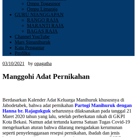
Ompu Togasosor
Ompu Limaraja
GURU NIANGGAPAN
RANGO RAJA
MARANTI RAJA
BAGAS RAJA
Channel YouTube
Mars Simanihuruk
Kata Pengantar
Profilku
03/10/2021
by
opagatha
Manggohi Adat Pernikahan
Berdasarkan Kalender Adat Keluarga Manihuruk khususnya di
Jabodetabek, bahwa adat pernikahan
Partogi Manihuruk dengan
Hanna br. Rajagukguk
seharusnya dilaksanakan pada tanggal 21
Maret 2020 tahun yang lalu, setelah perberkatan nikah di GKPI
Kota Bekasi. Namun adat tertunda karena Satuan Tugas Covid-19
mengeluarkan aturan bahwa dilarang mengadakan kerumunan
seperti penyelenggaraan resepsi pernikahan, ibadah dan jenis