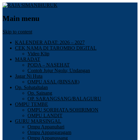
Main menu
Skip to content
KALENDER ADAT: 2026 – 2027
CEK NAMA DI TAROMBO DIGITAL
Video Klip
MARADAT
PODA – NASEHAT
Contoh Jujur Ngolu; Undangan
Jagar Ni Huta
OMPU ASAL (BINSAR)
Op. Sohataltalan
Op. Sainang
OP. SARANGSANG/BALAGURU
OMPU TEMBE
OMPU SORIHATA/SOHIRIMON
OMPU LANDIT
GURU MARSINGAL
Ompu Appanuhari
Ompu Appangaragam
Ompu Appanussang