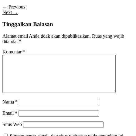
← Previous
Next →
Tinggalkan Balasan
Alamat email Anda tidak akan dipublikasikan.
Ruas yang wajib
ditandai
*
Komentar
*
Nama
*
Email
*
Situs Web
Simpan nama, email, dan situs web saya pada peramban ini