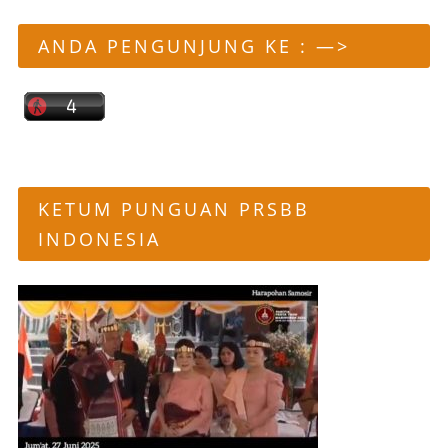
ANDA PENGUNJUNG KE : —>
KETUM PUNGUAN PRSBB
INDONESIA