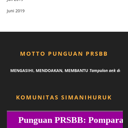
Juni 2019
MOTTO PUNGUAN PRSBB
ING MENGASIHI, MENDOAKAN, MEMBANTU
Tampulon aek do ang
KOMUNITAS SIMANIHURUK
P
u
n
g
u
a
n
P
R
S
B
B
:
P
o
m
p
a
r
a
n
R