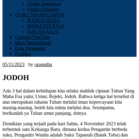
Ompu Togasosor
Ompu Limaraja
GURU NIANGGAPAN
RANGO RAJA
MARANTI RAJA
BAGAS RAJA
Channel YouTube
Mars Simanihuruk
Kata Pengantar
Profilku
05/11/2023
by
opagatha
JODOH
Ada 3 hal dalam kehidupan kita selaku mahluk ciptaan Tuhan Yang
Maha Esa yaitu; Umur, Rejeki, Jodoh. Bahwa ketiga hal tersebut di
atas merupakan rahasia Tuhan melalui iman kepercayaan kita
masing-masing, boleh kita minta melalui doa. Seumpama,
berikanlah ya Tuhan umur panjang, dstnya.
Demikian yang terjadi pada hari Sabtu, 4 November 2023 telah
terbentuk satu Keluarga Baru, dimana kedua Pengantin berbeda
suku, Pengantin Wanita adalah Suku Tapanuli (Batak Toba) dan