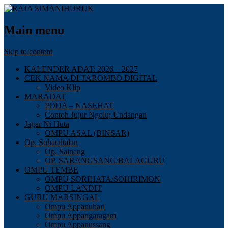
Main menu
Skip to content
KALENDER ADAT: 2026 – 2027
CEK NAMA DI TAROMBO DIGITAL
Video Klip
MARADAT
PODA – NASEHAT
Contoh Jujur Ngolu; Undangan
Jagar Ni Huta
OMPU ASAL (BINSAR)
Op. Sohataltalan
Op. Sainang
OP. SARANGSANG/BALAGURU
OMPU TEMBE
OMPU SORIHATA/SOHIRIMON
OMPU LANDIT
GURU MARSINGAL
Ompu Appanuhari
Ompu Appangaragam
Ompu Appanussang