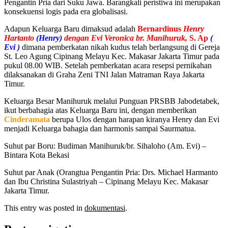
Pengantin Pria dari Suku Jawa. Barangkali peristiwa ini merupakan
konsekuensi logis pada era globalisasi.
Adapun Keluarga Baru dimaksud adalah
Bernardinus
Henry
Hartanto
(Henry)
dengan Evi Veronica br. Manihuruk,
S. Ap
(
Evi )
dimana pemberkatan nikah kudus telah berlangsung di Gereja
St. Leo Agung Cipinang Melayu Kec. Makasar Jakarta Timur pada
pukul 08.00 WIB. Setelah pemberkatan acara resepsi pernikahan
dilaksanakan di Graha Zeni TNI Jalan Matraman Raya Jakarta
Timur.
Keluarga Besar Manihuruk melalui Punguan PRSBB Jabodetabek,
ikut berbahagia atas Keluarga Baru ini, dengan memberikan
Cinderamata
berupa Ulos dengan harapan kiranya Henry dan Evi
menjadi Keluarga bahagia dan harmonis sampai Saurmatua.
Suhut par Boru: Budiman Manihuruk/br. Sihaloho (Am. Evi) –
Bintara Kota Bekasi
Suhut par Anak (Orangtua Pengantin Pria: Drs. Michael Harmanto
dan Ibu Christina Sulastriyah – Cipinang Melayu Kec. Makasar
Jakarta Timur.
This entry was posted in
dokumentasi
.