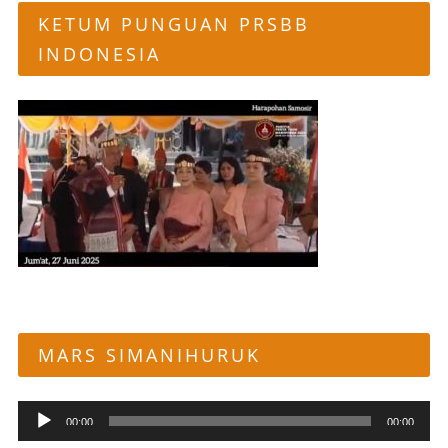
KETUM PUNGUAN PRSBB
INDONESIA
MARS SIMANIHURUK
Pemutar
00:00
00:00
Audio