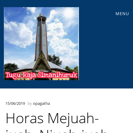
Main
Skip
MENU
to
menu
content
15/06/2019
by
opagatha
Horas Mejuah-