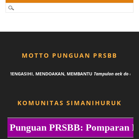
MOTTO PUNGUAN PRSBB
NG MENGASIHI, MENDOAKAN, MEMBANTU
Tampulon aek do angk
KOMUNITAS SIMANIHURUK
P
u
n
g
u
a
n
P
R
S
B
B
:
P
o
m
p
a
r
a
n
R
a