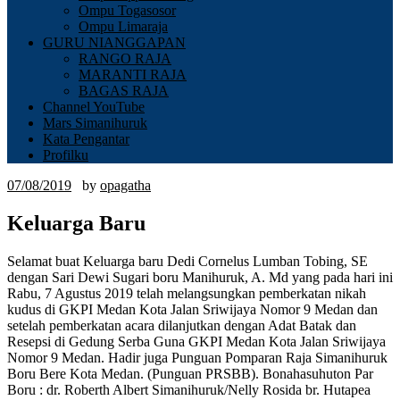
Ompu Togasosor
Ompu Limaraja
GURU NIANGGAPAN
RANGO RAJA
MARANTI RAJA
BAGAS RAJA
Channel YouTube
Mars Simanihuruk
Kata Pengantar
Profilku
07/08/2019
by
opagatha
Keluarga Baru
Selamat buat Keluarga baru Dedi Cornelus Lumban Tobing, SE
dengan Sari Dewi Sugari boru Manihuruk, A. Md yang pada hari ini
Rabu, 7 Agustus 2019 telah melangsungkan pemberkatan nikah
kudus di GKPI Medan Kota Jalan Sriwijaya Nomor 9 Medan dan
setelah pemberkatan acara dilanjutkan dengan Adat Batak dan
Resepsi di Gedung Serba Guna GKPI Medan Kota Jalan Sriwijaya
Nomor 9 Medan. Hadir juga Punguan Pomparan Raja Simanihuruk
Boru Bere Kota Medan. (Punguan PRSBB). Bonahasuhuton Par
Boru : dr. Roberth Albert Simanihuruk/Nelly Rosida br. Hutapea