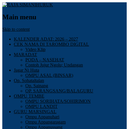
Main menu
Skip to content
KALENDER ADAT: 2026 – 2027
CEK NAMA DI TAROMBO DIGITAL
Video Klip
MARADAT
PODA – NASEHAT
Contoh Jujur Ngolu; Undangan
Jagar Ni Huta
OMPU ASAL (BINSAR)
Op. Sohataltalan
Op. Sainang
OP. SARANGSANG/BALAGURU
OMPU TEMBE
OMPU SORIHATA/SOHIRIMON
OMPU LANDIT
GURU MARSINGAL
Ompu Appanuhari
Ompu Appangaragam
Ompu Appanussang