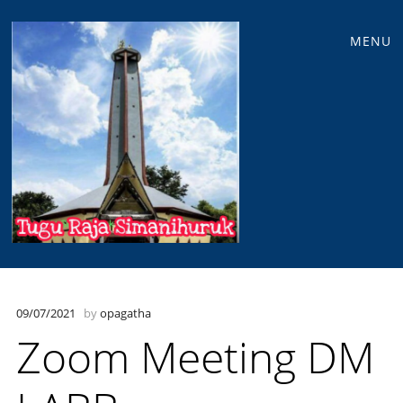
Main
Skip
MENU
to
menu
content
09/07/2021
by
opagatha
Zoom Meeting DM