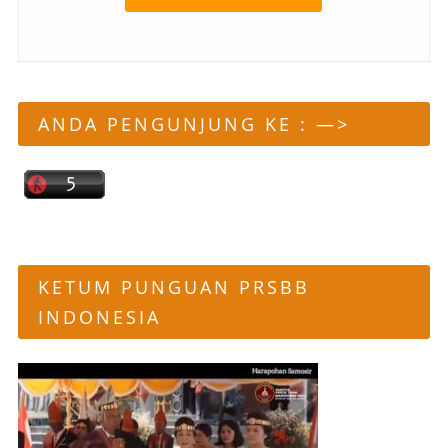
ANDA PENGUNJUNG KE : —>
KETUM PUNGUAN PRSBB
INDONESIA