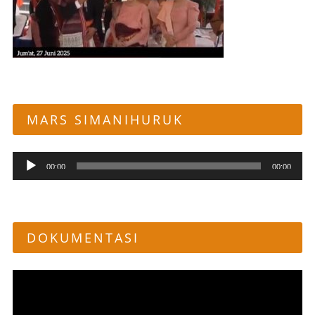
MARS SIMANIHURUK
Pemutar
00:00
00:00
Audio
DOKUMENTASI
Pemutar
Video