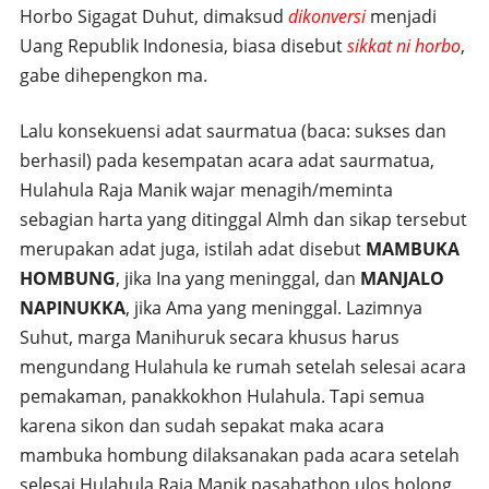
Horbo Sigagat Duhut, dimaksud
dikonversi
menjadi
Uang Republik Indonesia, biasa disebut
sikkat ni horbo
,
gabe dihepengkon ma.
Lalu konsekuensi adat saurmatua (baca: sukses dan
berhasil) pada kesempatan acara adat saurmatua,
Hulahula Raja Manik wajar menagih/meminta
sebagian harta yang ditinggal Almh dan sikap tersebut
merupakan adat juga, istilah adat disebut
MAMBUKA
HOMBUNG
, jika Ina yang meninggal, dan
MANJALO
NAPINUKKA
, jika Ama yang meninggal. Lazimnya
Suhut, marga Manihuruk secara khusus harus
mengundang Hulahula ke rumah setelah selesai acara
pemakaman, panakkokhon Hulahula. Tapi semua
karena sikon dan sudah sepakat maka acara
mambuka hombung dilaksanakan pada acara setelah
selesai Hulahula Raja Manik pasahathon ulos holong.