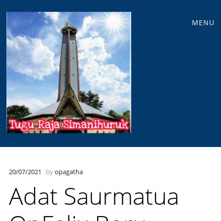
Main
Skip
MENU
to
menu
content
20/07/2021
by
opagatha
Adat Saurmatua