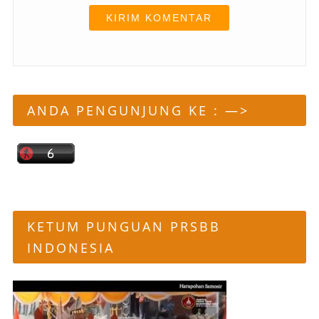
ANDA PENGUNJUNG KE : —>
KETUM PUNGUAN PRSBB
INDONESIA