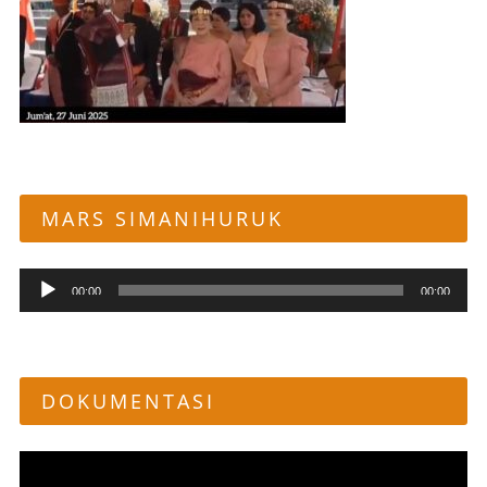
MARS SIMANIHURUK
Pemutar
00:00
00:00
Audio
DOKUMENTASI
Pemutar