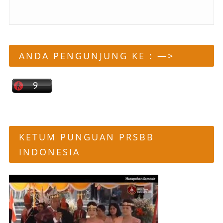
ANDA PENGUNJUNG KE : —>
KETUM PUNGUAN PRSBB
INDONESIA