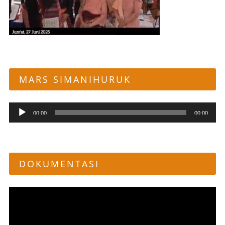
MARS SIMANIHURUK
Pemutar
00:00
00:00
Audio
DOKUMENTASI
Pemutar
Video