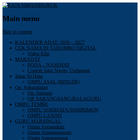
Main menu
Skip to content
KALENDER ADAT: 2026 – 2027
CEK NAMA DI TAROMBO DIGITAL
Video Klip
MARADAT
PODA – NASEHAT
Contoh Jujur Ngolu; Undangan
Jagar Ni Huta
OMPU ASAL (BINSAR)
Op. Sohataltalan
Op. Sainang
OP. SARANGSANG/BALAGURU
OMPU TEMBE
OMPU SORIHATA/SOHIRIMON
OMPU LANDIT
GURU MARSINGAL
Ompu Appanuhari
Ompu Appangaragam
Ompu Appanussang