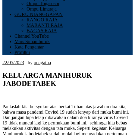
Ompu Togasosor
Ompu Limaraja
GURU NIANGGAPAN
RANGO RAJA
MARANTI RAJA
BAGAS RAJA
Channel YouTube
Mars Simanihuruk
Kata Pengantar
Profilku
22/05/2023
by
opagatha
KELUARGA MANIHURUK
JABODETABEK
Pantaslah kita bersyukur atas berkat Tuhan atas jawaban doa kita,
bahwa masa pandemi Covied 19 sudah lenyap dari muka bumi ini.
Dan jangan lupa tetap dibawakan dalam doa kiranya virus Covied
19 tidak muncul lagi ke permukaan bumi ini., sehingga kita bebas
melakukan aktivitas dengan tata muka. Seperti kegiatan Keluarga
Manihuruk Jabodetabek sudah mulai lagi mengadakan pertemuan