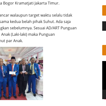
a Bogor Kramatjati Jakarta Timur.
ancar walaupun target waktu selalu tidak
sama kedua belah pihak Suhut. Ada saja
Pe
tungkan sebelumnya. Sesuai AD/ART Punguan
Au
 Anak (Laki-laki) maka Punguan
ut par Anak.
Pe
Vi