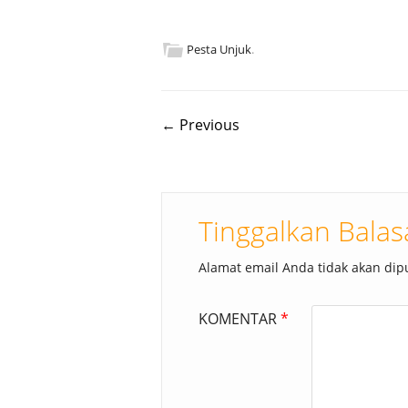
Pesta Unjuk
.
Post navigation
← Previous
Tinggalkan Bala
Alamat email Anda tidak akan dipu
KOMENTAR
*