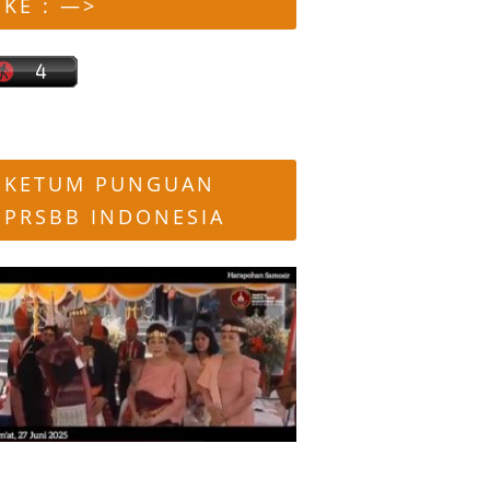
KE : —>
KETUM PUNGUAN
PRSBB INDONESIA