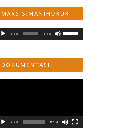
MARS SIMANIHURUK
mutar
Gunakan
00:00
00:00
dio
Anak
Panah
Atas/Bawah
untuk
DOKUMENTASI
menaikkan
atau
menurunkan
mutar
volume.
deo
00:00
07:51