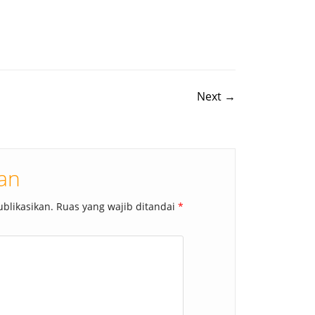
Next →
san
blikasikan.
Ruas yang wajib ditandai
*