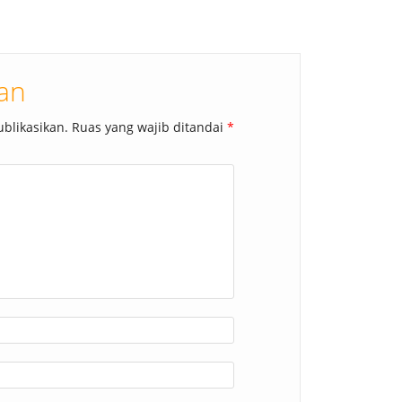
san
blikasikan.
Ruas yang wajib ditandai
*