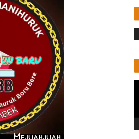
Pe
Au
Pe
Vi