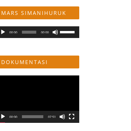
MARS SIMANIHURUK
mutar
Gunakan
00:00
00:00
dio
Anak
Panah
Atas/Bawah
untuk
DOKUMENTASI
menaikkan
atau
menurunkan
mutar
volume.
deo
00:00
07:51