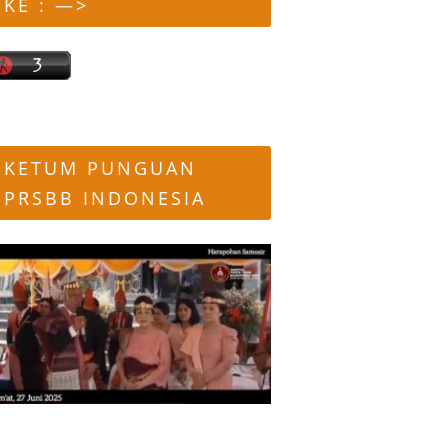
KE : —>
KETUM PUNGUAN
PRSBB INDONESIA