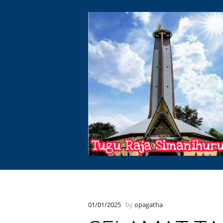
01/01/2025
by
opagatha