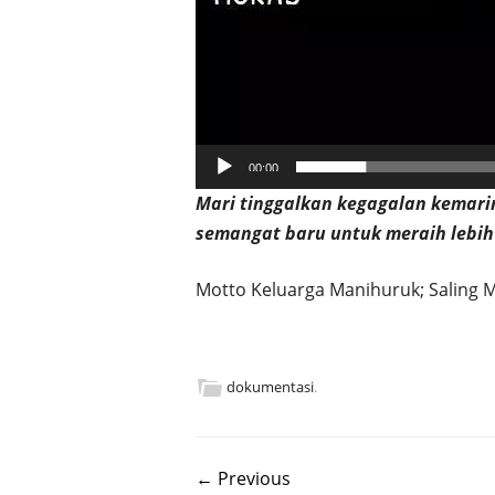
00:00
Mari tinggalkan kegagalan kemar
semangat baru untuk meraih lebi
Motto Keluarga Manihuruk; Saling
dokumentasi
.
Post navigation
← Previous