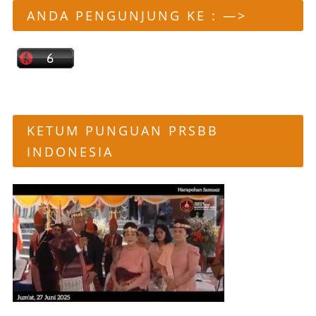
ANDA PENGUNJUNG KE : —>
KETUM PUNGUAN PRSBB
INDONESIA