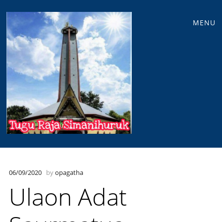
Main
Skip
MENU
to
menu
content
06/09/2020
by
opagatha
Ulaon Adat