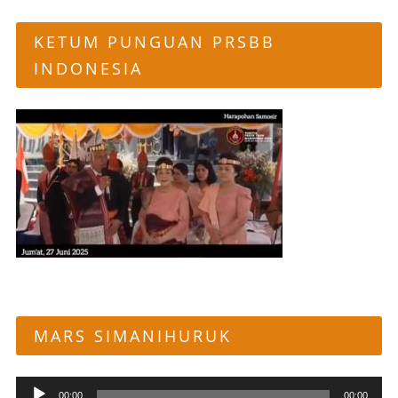
KETUM PUNGUAN PRSBB
INDONESIA
MARS SIMANIHURUK
Pemutar
00:00
00:00