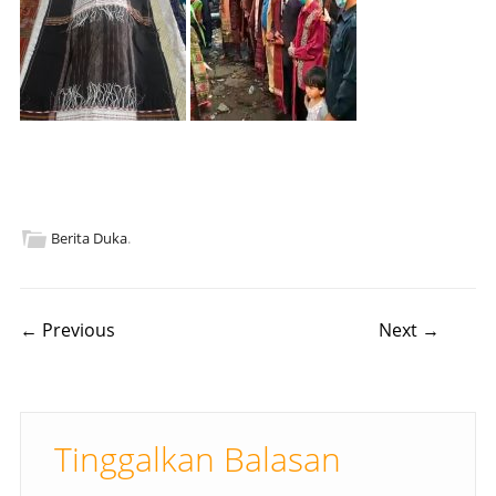
Berita Duka
.
Post navigation
← Previous
Next →
Tinggalkan Balasan