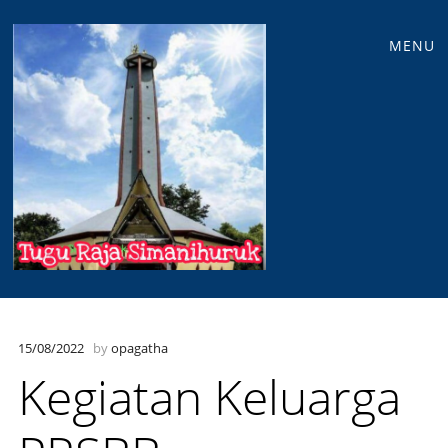
Main
Skip
MENU
to
menu
content
15/08/2022
by
opagatha
Kegiatan Keluarga