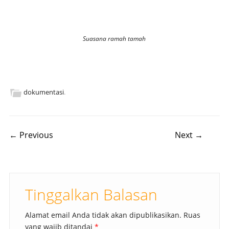
Suasana ramah tamah
dokumentasi
.
Post navigation
← Previous
Next →
Tinggalkan Balasan
Alamat email Anda tidak akan dipublikasikan.
Ruas
yang wajib ditandai
*