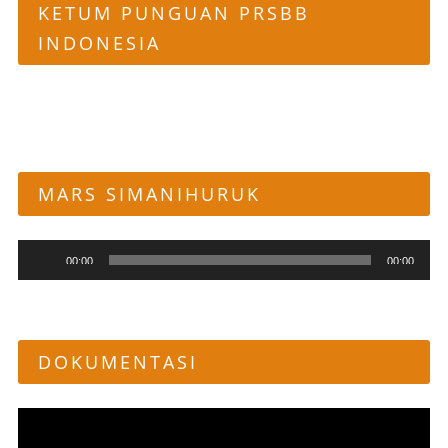
KETUM PUNGUAN PRSBB
INDONESIA
MARS SIMANIHURUK
Pemutar
00:00
00:00
Audio
DOKUMENTASI
Pemutar
Video