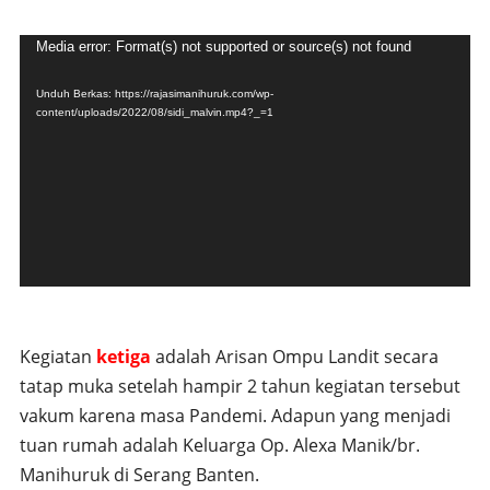
Pemutar
Media error: Format(s) not supported or source(s) not found
Video
Unduh Berkas: https://rajasimanihuruk.com/wp-
content/uploads/2022/08/sidi_malvin.mp4?_=1
Kegiatan
ketiga
adalah Arisan Ompu Landit secara
tatap muka setelah hampir 2 tahun kegiatan tersebut
vakum karena masa Pandemi. Adapun yang menjadi
tuan rumah adalah Keluarga Op. Alexa Manik/br.
Manihuruk di Serang Banten.