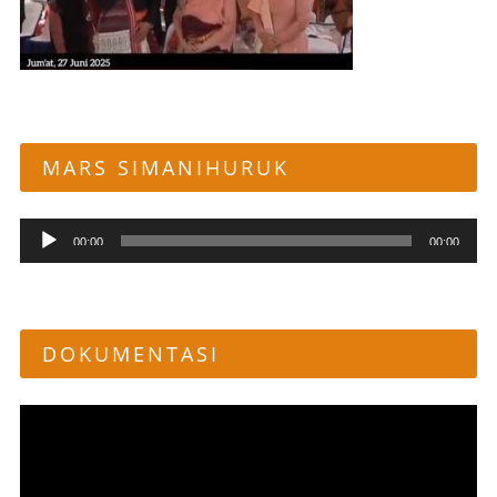
MARS SIMANIHURUK
Pemutar
00:00
00:00
Audio
DOKUMENTASI
Pemutar
Video