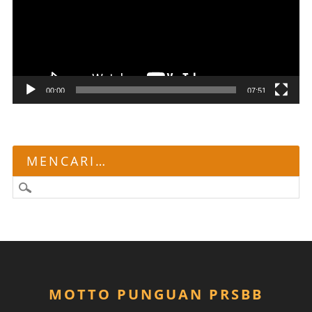
00:00
07:51
MENCARI…
MOTTO PUNGUAN PRSBB