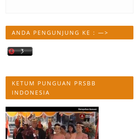
ANDA PENGUNJUNG KE : —>
KETUM PUNGUAN PRSBB
INDONESIA